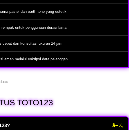
warna pastel dan earth tone yang estetik
n empuk untuk penggunaan durasi lama
 cepat dan konsultasi ukuran 24 jam
si aman melalui enkripsi data pelanggan
ducts.
ITUS TOTO123
â–¼
O123?