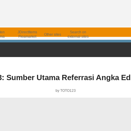
ten
JDirectItems
Search on
Other sites
uma
Fleamarket
external sites
 Sumber Utama Referrasi Angka Edi
by TOTO123