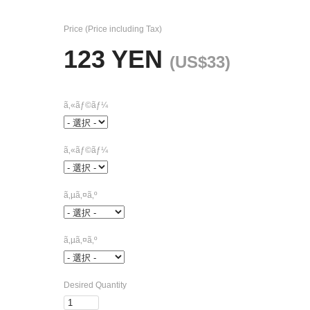
Price (Price including Tax)
123 YEN
(US$33)
ã‚«ãƒ©ãƒ¼
ã‚«ãƒ©ãƒ¼
ã‚µã‚¤ã‚º
ã‚µã‚¤ã‚º
Desired Quantity