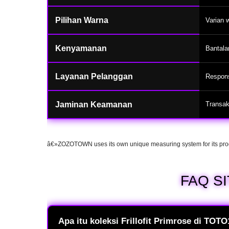
Pilihan Warna
Varian 
Kenyamanan
Bantala
Layanan Pelanggan
Respons
Jaminan Keamanan
Transak
â€»ZOZOTOWN uses its own unique measuring system for its pro
FAQ S
Apa itu koleksi Frillofit Primrose di TOT