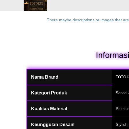
There maybe descriptions or images that are n
Informas
Nama Brand
TOTO1
Kategori Produk
Sandal 
Kualitas Material
Premium
Keunggulan Desain
Stylish