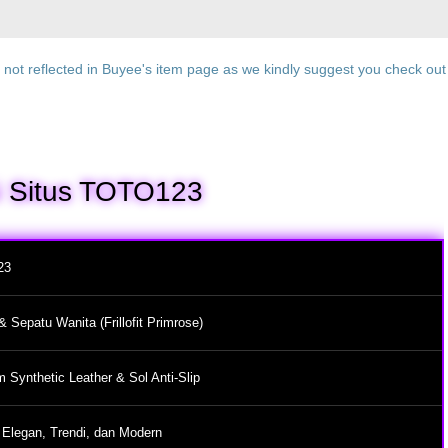
ot reflected in Buyee's item page as we kindly suggest you check out t
i Situs TOTO123
23
& Sepatu Wanita (Frillofit Primrose)
 Synthetic Leather & Sol Anti-Slip
, Elegan, Trendi, dan Modern