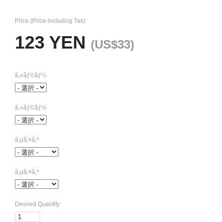
Price (Price including Tax)
123 YEN
(US$33)
ã‚«ãƒ©ãƒ¼
ã‚«ãƒ©ãƒ¼
ã‚µã‚¤ã‚º
ã‚µã‚¤ã‚º
Desired Quantity