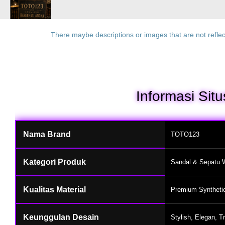
There maybe descriptions or images that are not reflec
Informasi Si
Nama Brand
TOTO123
Kategori Produk
Sandal & Sepatu Wa
Kualitas Material
Premium Synthetic 
Keunggulan Desain
Stylish, Elegan, T